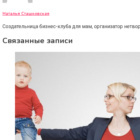
Наталья Сташковская
Создательница бизнес-клуба для мам, организатор нетв
Связанные записи