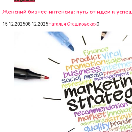
Женский бизнес-интенсив: путь от идеи к успе
15.12.2025
08.12.2025
Наталья Сташковская
0