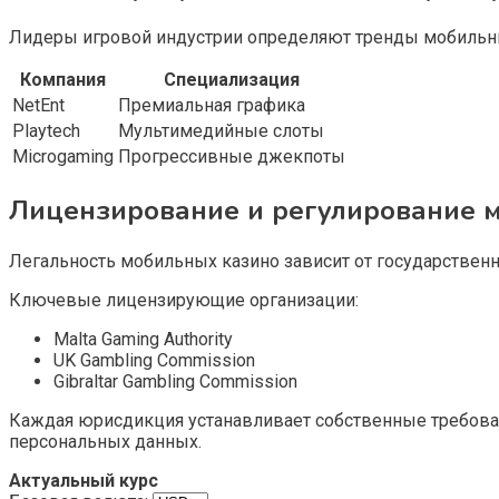
Лидеры игровой индустрии определяют тренды мобильн
Компания
Специализация
NetEnt
Премиальная графика
Playtech
Мультимедийные слоты
Microgaming
Прогрессивные джекпоты
Лицензирование и регулирование 
Легальность мобильных казино зависит от государствен
Ключевые лицензирующие организации:
Malta Gaming Authority
UK Gambling Commission
Gibraltar Gambling Commission
Каждая юрисдикция устанавливает собственные требован
персональных данных.
Актуальный курс