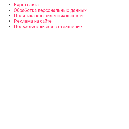
Карта сайта
Обработка персональных данных
Политика конфиденциальности
Реклама на сайте
Пользовательское соглашение