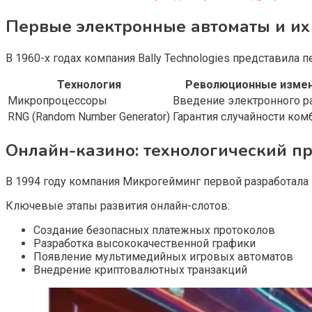
Первые электронные автоматы и и
В 1960-х годах компания Bally Technologies представил
Технология
Революционные изме
Микропроцессоры
Введение электронного р
RNG (Random Number Generator)
Гарантия случайности ком
Онлайн-казино: технологический п
В 1994 году компания Микрогейминг первой разработала п
Ключевые этапы развития онлайн-слотов:
Создание безопасных платежных протоколов
Разработка высококачественной графики
Появление мультимедийных игровых автоматов
Внедрение криптовалютных транзакций